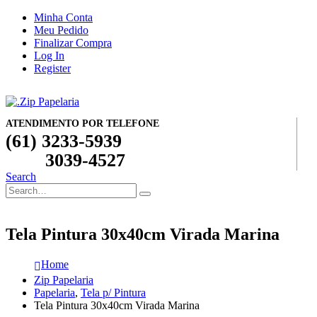
Minha Conta
Meu Pedido
Finalizar Compra
Log In
Register
ATENDIMENTO POR TELEFONE
(61) 3233-5939
3039-4527
Search
Tela Pintura 30x40cm Virada Marina
Home
Zip Papelaria
Papelaria
,
Tela p/ Pintura
Tela Pintura 30x40cm Virada Marina