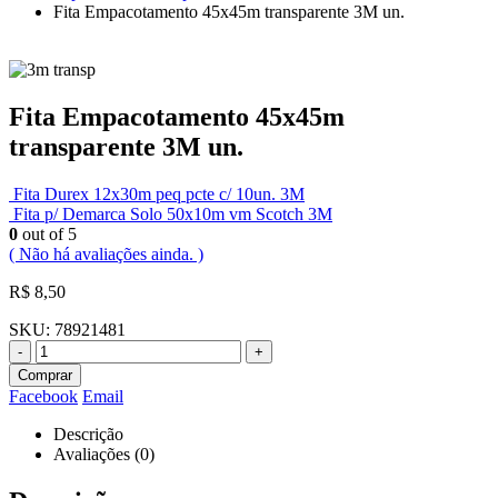
Fita Empacotamento 45x45m transparente 3M un.
Fita Empacotamento 45x45m
transparente 3M un.
Fita Durex 12x30m peq pcte c/ 10un. 3M
Fita p/ Demarca Solo 50x10m vm Scotch 3M
0
out of 5
( Não há avaliações ainda. )
R$
8,50
SKU:
78921481
-
+
Comprar
Facebook
Email
Descrição
Avaliações (0)