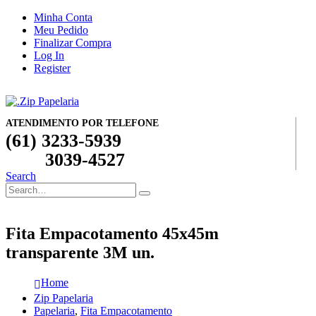
Minha Conta
Meu Pedido
Finalizar Compra
Log In
Register
ATENDIMENTO POR TELEFONE
(61) 3233-5939
3039-4527
Search
Fita Empacotamento 45x45m
transparente 3M un.
Home
Zip Papelaria
Papelaria
,
Fita Empacotamento