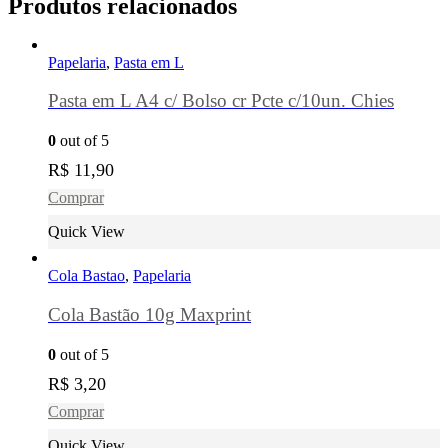
Produtos relacionados
Papelaria
,
Pasta em L
Pasta em L A4 c/ Bolso cr Pcte c/10un. Chies
0
out of 5
R$
11,90
Comprar
Quick View
Cola Bastao
,
Papelaria
Cola Bastão 10g Maxprint
0
out of 5
R$
3,20
Comprar
Quick View