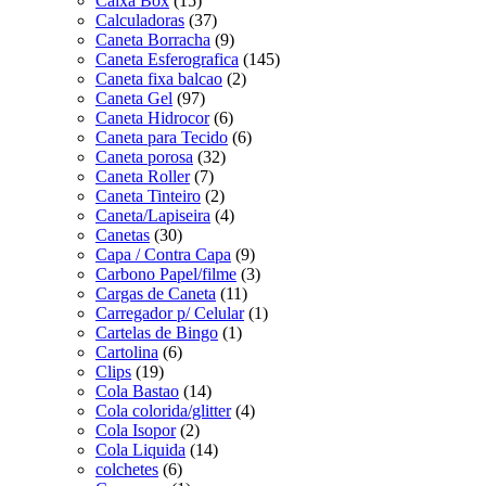
Caixa Box
(15)
Calculadoras
(37)
Caneta Borracha
(9)
Caneta Esferografica
(145)
Caneta fixa balcao
(2)
Caneta Gel
(97)
Caneta Hidrocor
(6)
Caneta para Tecido
(6)
Caneta porosa
(32)
Caneta Roller
(7)
Caneta Tinteiro
(2)
Caneta/Lapiseira
(4)
Canetas
(30)
Capa / Contra Capa
(9)
Carbono Papel/filme
(3)
Cargas de Caneta
(11)
Carregador p/ Celular
(1)
Cartelas de Bingo
(1)
Cartolina
(6)
Clips
(19)
Cola Bastao
(14)
Cola colorida/glitter
(4)
Cola Isopor
(2)
Cola Liquida
(14)
colchetes
(6)