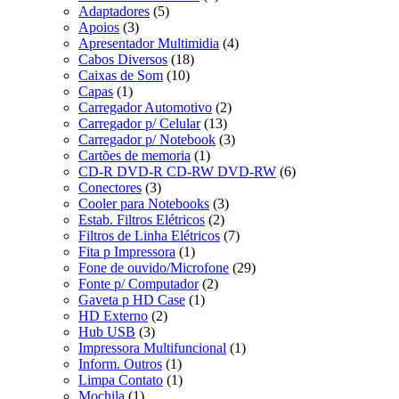
Adaptadores
(5)
Apoios
(3)
Apresentador Multimidia
(4)
Cabos Diversos
(18)
Caixas de Som
(10)
Capas
(1)
Carregador Automotivo
(2)
Carregador p/ Celular
(13)
Carregador p/ Notebook
(3)
Cartões de memoria
(1)
CD-R DVD-R CD-RW DVD-RW
(6)
Conectores
(3)
Cooler para Notebooks
(3)
Estab. Filtros Elétricos
(2)
Filtros de Linha Elétricos
(7)
Fita p Impressora
(1)
Fone de ouvido/Microfone
(29)
Fonte p/ Computador
(2)
Gaveta p HD Case
(1)
HD Externo
(2)
Hub USB
(3)
Impressora Multifuncional
(1)
Inform. Outros
(1)
Limpa Contato
(1)
Mochila
(1)