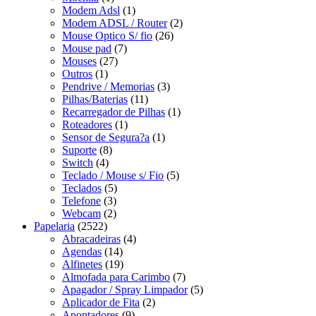
Modem Adsl
(1)
Modem ADSL / Router
(2)
Mouse Optico S/ fio
(26)
Mouse pad
(7)
Mouses
(27)
Outros
(1)
Pendrive / Memorias
(3)
Pilhas/Baterias
(11)
Recarregador de Pilhas
(1)
Roteadores
(1)
Sensor de Segura?a
(1)
Suporte
(8)
Switch
(4)
Teclado / Mouse s/ Fio
(5)
Teclados
(5)
Telefone
(3)
Webcam
(2)
Papelaria
(2522)
Abracadeiras
(4)
Agendas
(14)
Alfinetes
(19)
Almofada para Carimbo
(7)
Apagador / Spray Limpador
(5)
Aplicador de Fita
(2)
Apontadores
(9)