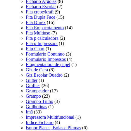
Fichario Argolas
(8)
Fichario Escolar
(2)
Fita crepe/kraft
(9)
Fita Dupla Face
(15)
Fita Durex
(16)
Fita Empacotamento
(14)
Fita Multiuso
(7)
Fita p calculadora
(2)
Fita p Impressora
(1)
Flip Chart
(1)
Formulario Continuo
(3)
Formulario Impressos
(4)
Fragmentadora de papel
(1)
Giz de Cera
(8)
Giz Escolar Quadro
(2)
Glitter
(1)
Grafites
(26)
Grampeador
(17)
Grampo
(23)
Grampo Trilho
(3)
Guilhotinas
(1)
Imã
(33)
Impressora Multifuncional
(1)
Indice Fichario
(4)
Isopor Placas, Bolas e Plumas
(6)