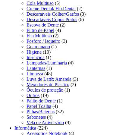
Cola Multiuso
(5)
Creme Dental/ Fio Dental
(2)
Descartaveis Colher/Garfos
(3)
Descartaveis Copos Pratos
(6)
Escova de Dente
(2)
Filtro de Papel
(4)
Fita Multiuso
(2)
Fosforo / Isqueiro
(3)
Guardanapo
(1)
Higiene
(10)
Inseticida
(1)
Lampadas/Luminaria
(4)
Lanternas
(1)
Limpeza
(48)
Luva de Latéx Amarela
(3)
Mexedores de Plastico
(2)
Óculos de proteção
(1)
Outros
(19)
Palito de Dente
(1)
Papel Toalha
(4)
Pilhas/Baterias
(32)
Sabonetes
(4)
Vela de Aniversário
(9)
Informática
(224)
Acessorios Notebook
(4)