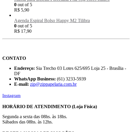
0
out of 5
R$
5,90
Agenda Espiral Bolso Happy M2 Tilibra
0
out of 5
R$
17,90
CONTATO
Endereço:
Sia Trecho 03 Lotes 625/695 Loja 25 - Brasília -
DF
WhatsApp Business:
(61) 3233-5939
E-mail:
zip@zippapelaria.com.br
Instagram
HORÁRIO DE ATENDIMENTO (Loja Física)
Segunda a sexta das 08hs. às 18hs.
Sábados das 08hs. às 12hs.