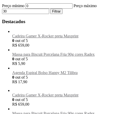
Preço mínimo
Preço máximo
Filtrar
Destacados
Cadeira Gamer X-Rocker preta Maxprint
0
out of 5
R$
659,00
Massa para Biscuit Porcelana Fria 90g cores Radex
0
out of 5
R$
5,90
Agenda Espiral Bolso Happy M2 Tilibra
0
out of 5
R$
17,90
Cadeira Gamer X-Rocker preta Maxprint
0
out of 5
R$
659,00
Massa para Biscuit Porcelana Fria 90g cores Radex