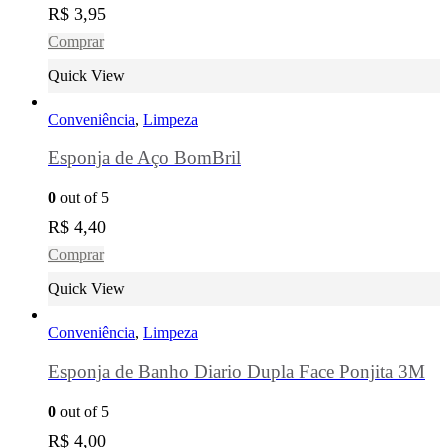
R$
3,95
Comprar
Quick View
Conveniência
,
Limpeza
Esponja de Aço BomBril
0
out of 5
R$
4,40
Comprar
Quick View
Conveniência
,
Limpeza
Esponja de Banho Diario Dupla Face Ponjita 3M
0
out of 5
R$
4,00