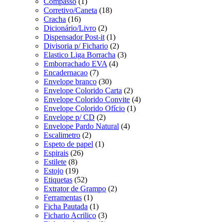
Compasso
(1)
Corretivo/Caneta
(18)
Cracha
(16)
Dicionário/Livro
(2)
Dispensador Post-it
(1)
Divisoria p/ Fichario
(2)
Elastico Liga Borracha
(3)
Emborrachado EVA
(4)
Encadernacao
(7)
Envelope branco
(30)
Envelope Colorido Carta
(2)
Envelope Colorido Convite
(4)
Envelope Colorido Ofício
(1)
Envelope p/ CD
(2)
Envelope Pardo Natural
(4)
Escalimetro
(2)
Espeto de papel
(1)
Espirais
(26)
Estilete
(8)
Estojo
(19)
Etiquetas
(52)
Extrator de Grampo
(2)
Ferramentas
(1)
Ficha Pautada
(1)
Fichario Acrilico
(3)