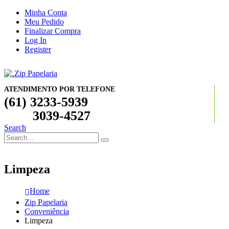
Minha Conta
Meu Pedido
Finalizar Compra
Log In
Register
ATENDIMENTO POR TELEFONE
(61) 3233-5939
3039-4527
Search
Limpeza
Home
Zip Papelaria
Conveniência
Limpeza