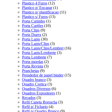
Plastico 4 Furos
(12)
Plastico p/ Encapar
(1)
Plastico p/ plastificacao
(11)
Plastico s/ Furos
(13)
Porta Carimbo
(1)
Porta Cartões
(10)
Porta Clips
(9)
Porta Durex
(2)
Porta Lapis
(30)
Porta Lapis/Clips
(3)
Porta Lapis/Clips/Lembret
(16)
Porta Lapis/Lembrete
(3)
Porta Lembrete
(7)
Porta moedas
(2)
Porta Revista
(3)
Pranchetas
(9)
Prendedor de papel binder
(15)
Quadro branco
(3)
Quadro Cortiça
(3)
Quadros Diversos
(6)
Quadros Expositores
(1)
Recados
(3)
Refil Caneta Borracha
(3)
Refil p/ Fichario
(4)
Refil p/ Quadro Branco
(9)