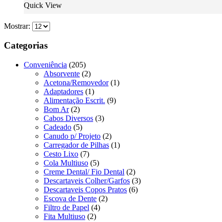
Quick View
Mostrar:
Categorias
Conveniência
(205)
Absorvente
(2)
Acetona/Removedor
(1)
Adaptadores
(1)
Alimentação Escrit.
(9)
Bom Ar
(2)
Cabos Diversos
(3)
Cadeado
(5)
Canudo p/ Projeto
(2)
Carregador de Pilhas
(1)
Cesto Lixo
(7)
Cola Multiuso
(5)
Creme Dental/ Fio Dental
(2)
Descartaveis Colher/Garfos
(3)
Descartaveis Copos Pratos
(6)
Escova de Dente
(2)
Filtro de Papel
(4)
Fita Multiuso
(2)