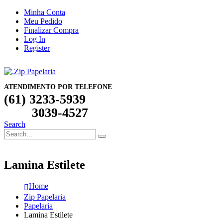
Minha Conta
Meu Pedido
Finalizar Compra
Log In
Register
ATENDIMENTO POR TELEFONE
(61) 3233-5939
3039-4527
Search
Lamina Estilete
Home
Zip Papelaria
Papelaria
Lamina Estilete