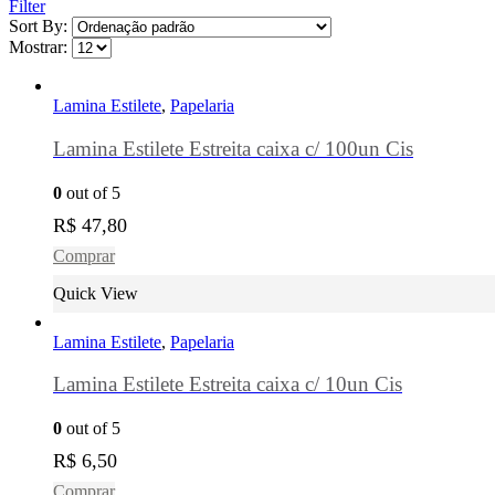
Filter
Sort By:
Mostrar:
Lamina Estilete
,
Papelaria
Lamina Estilete Estreita caixa c/ 100un Cis
0
out of 5
R$
47,80
Comprar
Quick View
Lamina Estilete
,
Papelaria
Lamina Estilete Estreita caixa c/ 10un Cis
0
out of 5
R$
6,50
Comprar