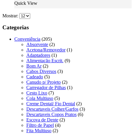
Quick View
Mostrar:
Categorias
Conveniência
(205)
Absorvente
(2)
Acetona/Removedor
(1)
Adaptadores
(1)
Alimentação Escrit.
(9)
Bom Ar
(2)
Cabos Diversos
(3)
Cadeado
(5)
Canudo p/ Projeto
(2)
Carregador de Pilhas
(1)
Cesto Lixo
(7)
Cola Multiuso
(5)
Creme Dental/ Fio Dental
(2)
Descartaveis Colher/Garfos
(3)
Descartaveis Copos Pratos
(6)
Escova de Dente
(2)
Filtro de Papel
(4)
Fita Multiuso
(2)