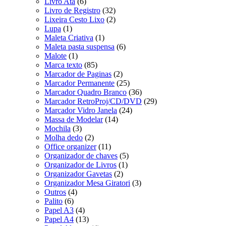
Livro Ata
(6)
Livro de Registro
(32)
Lixeira Cesto Lixo
(2)
Lupa
(1)
Maleta Criativa
(1)
Maleta pasta suspensa
(6)
Malote
(1)
Marca texto
(85)
Marcador de Paginas
(2)
Marcador Permanente
(25)
Marcador Quadro Branco
(36)
Marcador RetroProj/CD/DVD
(29)
Marcador Vidro Janela
(24)
Massa de Modelar
(14)
Mochila
(3)
Molha dedo
(2)
Office organizer
(11)
Organizador de chaves
(5)
Organizador de Livros
(1)
Organizador Gavetas
(2)
Organizador Mesa Giratori
(3)
Outros
(4)
Palito
(6)
Papel A3
(4)
Papel A4
(13)