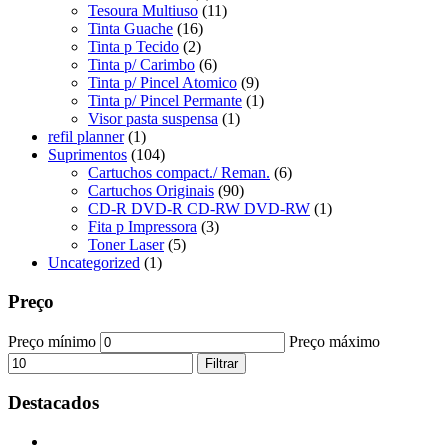
Tesoura Multiuso
(11)
Tinta Guache
(16)
Tinta p Tecido
(2)
Tinta p/ Carimbo
(6)
Tinta p/ Pincel Atomico
(9)
Tinta p/ Pincel Permante
(1)
Visor pasta suspensa
(1)
refil planner
(1)
Suprimentos
(104)
Cartuchos compact./ Reman.
(6)
Cartuchos Originais
(90)
CD-R DVD-R CD-RW DVD-RW
(1)
Fita p Impressora
(3)
Toner Laser
(5)
Uncategorized
(1)
Preço
Preço mínimo
Preço máximo
Filtrar
Destacados