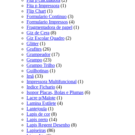
Fita p calculadora
(2)
Fita p Impressora
(1)
Flip Chart
(1)
Formulario Continuo
(3)
Formulario Impressos
(4)
Fragmentadora de papel
(1)
Giz de Cera
(8)
Giz Escolar Quadro
(2)
Glitter
(1)
Grafites
(26)
Grampeador
(17)
Grampo
(23)
Grampo Trilho
(3)
Guilhotinas
(1)
Imã
(33)
Impressora Multifuncional
(1)
Indice Fichario
(4)
Isopor Placas, Bolas e Plumas
(6)
Lacre p/Malote
(1)
Lamina Estilete
(4)
Lantejoula
(1)
Lapis de cor
(8)
Lapis preto
(14)
Lapis Regent Desenho
(8)
Lapiseiras
(86)