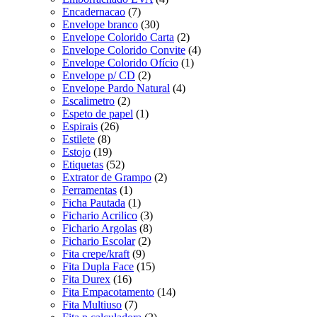
Encadernacao
(7)
Envelope branco
(30)
Envelope Colorido Carta
(2)
Envelope Colorido Convite
(4)
Envelope Colorido Ofício
(1)
Envelope p/ CD
(2)
Envelope Pardo Natural
(4)
Escalimetro
(2)
Espeto de papel
(1)
Espirais
(26)
Estilete
(8)
Estojo
(19)
Etiquetas
(52)
Extrator de Grampo
(2)
Ferramentas
(1)
Ficha Pautada
(1)
Fichario Acrilico
(3)
Fichario Argolas
(8)
Fichario Escolar
(2)
Fita crepe/kraft
(9)
Fita Dupla Face
(15)
Fita Durex
(16)
Fita Empacotamento
(14)
Fita Multiuso
(7)