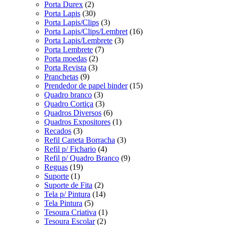
Porta Durex
(2)
Porta Lapis
(30)
Porta Lapis/Clips
(3)
Porta Lapis/Clips/Lembret
(16)
Porta Lapis/Lembrete
(3)
Porta Lembrete
(7)
Porta moedas
(2)
Porta Revista
(3)
Pranchetas
(9)
Prendedor de papel binder
(15)
Quadro branco
(3)
Quadro Cortiça
(3)
Quadros Diversos
(6)
Quadros Expositores
(1)
Recados
(3)
Refil Caneta Borracha
(3)
Refil p/ Fichario
(4)
Refil p/ Quadro Branco
(9)
Reguas
(19)
Suporte
(1)
Suporte de Fita
(2)
Tela p/ Pintura
(14)
Tela Pintura
(5)
Tesoura Criativa
(1)
Tesoura Escolar
(2)