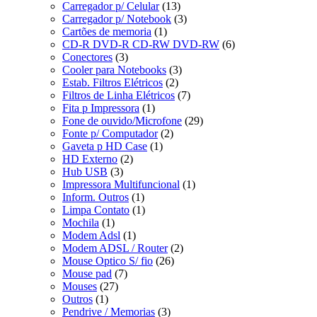
Carregador p/ Celular
(13)
Carregador p/ Notebook
(3)
Cartões de memoria
(1)
CD-R DVD-R CD-RW DVD-RW
(6)
Conectores
(3)
Cooler para Notebooks
(3)
Estab. Filtros Elétricos
(2)
Filtros de Linha Elétricos
(7)
Fita p Impressora
(1)
Fone de ouvido/Microfone
(29)
Fonte p/ Computador
(2)
Gaveta p HD Case
(1)
HD Externo
(2)
Hub USB
(3)
Impressora Multifuncional
(1)
Inform. Outros
(1)
Limpa Contato
(1)
Mochila
(1)
Modem Adsl
(1)
Modem ADSL / Router
(2)
Mouse Optico S/ fio
(26)
Mouse pad
(7)
Mouses
(27)
Outros
(1)
Pendrive / Memorias
(3)