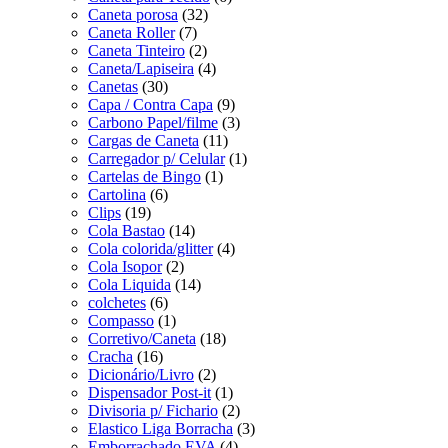
Caneta porosa
(32)
Caneta Roller
(7)
Caneta Tinteiro
(2)
Caneta/Lapiseira
(4)
Canetas
(30)
Capa / Contra Capa
(9)
Carbono Papel/filme
(3)
Cargas de Caneta
(11)
Carregador p/ Celular
(1)
Cartelas de Bingo
(1)
Cartolina
(6)
Clips
(19)
Cola Bastao
(14)
Cola colorida/glitter
(4)
Cola Isopor
(2)
Cola Liquida
(14)
colchetes
(6)
Compasso
(1)
Corretivo/Caneta
(18)
Cracha
(16)
Dicionário/Livro
(2)
Dispensador Post-it
(1)
Divisoria p/ Fichario
(2)
Elastico Liga Borracha
(3)
Emborrachado EVA
(4)