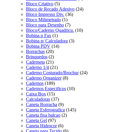
Bloco Criativo
(5)
Bloco de Recado Adesivo
(24)
Bloco Impresso Div.
(36)
Bloco Milimetrado
(1)
Bloco para Desenho
(7)
Bloco/Caderno Quadricu.
(10)
Bobina p Fax
(1)
Bobina p/ Calculadora
(3)
Bobina PDV
(14)
Borrachas
(20)
Brinquedos
(2)
Caderneta
(21)
Caderno 1/4
(21)
Caderno Costurado/Brochur
(24)
Caderno Organizer
(8)
Cadernos
(189)
Cadernos Especificos
(10)
Caixa Box
(15)
Calculadoras
(37)
Caneta Borracha
(9)
Caneta Esferografica
(145)
Caneta fixa balcao
(2)
Caneta Gel
(97)
Caneta Hidrocor
(6)
Caneta para Tecido
(6)