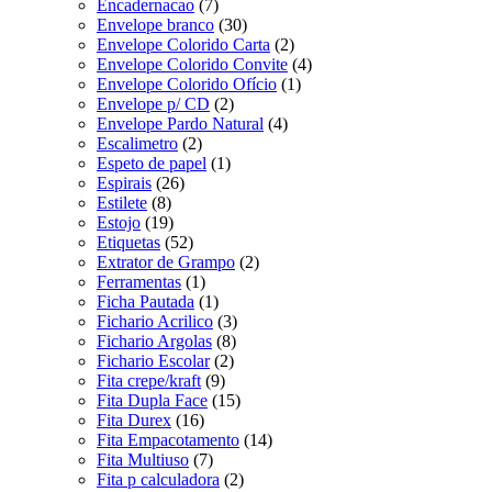
Encadernacao
(7)
Envelope branco
(30)
Envelope Colorido Carta
(2)
Envelope Colorido Convite
(4)
Envelope Colorido Ofício
(1)
Envelope p/ CD
(2)
Envelope Pardo Natural
(4)
Escalimetro
(2)
Espeto de papel
(1)
Espirais
(26)
Estilete
(8)
Estojo
(19)
Etiquetas
(52)
Extrator de Grampo
(2)
Ferramentas
(1)
Ficha Pautada
(1)
Fichario Acrilico
(3)
Fichario Argolas
(8)
Fichario Escolar
(2)
Fita crepe/kraft
(9)
Fita Dupla Face
(15)
Fita Durex
(16)
Fita Empacotamento
(14)
Fita Multiuso
(7)
Fita p calculadora
(2)