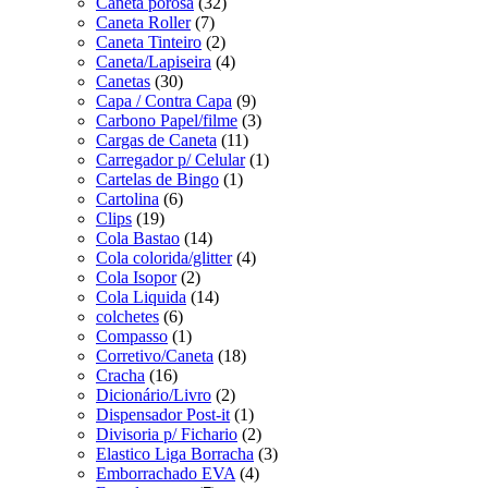
Caneta porosa
(32)
Caneta Roller
(7)
Caneta Tinteiro
(2)
Caneta/Lapiseira
(4)
Canetas
(30)
Capa / Contra Capa
(9)
Carbono Papel/filme
(3)
Cargas de Caneta
(11)
Carregador p/ Celular
(1)
Cartelas de Bingo
(1)
Cartolina
(6)
Clips
(19)
Cola Bastao
(14)
Cola colorida/glitter
(4)
Cola Isopor
(2)
Cola Liquida
(14)
colchetes
(6)
Compasso
(1)
Corretivo/Caneta
(18)
Cracha
(16)
Dicionário/Livro
(2)
Dispensador Post-it
(1)
Divisoria p/ Fichario
(2)
Elastico Liga Borracha
(3)
Emborrachado EVA
(4)