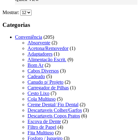
Mostrar:
Categorias
Conveniência
(205)
Absorvente
(2)
Acetona/Removedor
(1)
Adaptadores
(1)
Alimentação Escrit.
(9)
Bom Ar
(2)
Cabos Diversos
(3)
Cadeado
(5)
Canudo p/ Projeto
(2)
Carregador de Pilhas
(1)
Cesto Lixo
(7)
Cola Multiuso
(5)
Creme Dental/ Fio Dental
(2)
Descartaveis Colher/Garfos
(3)
Descartaveis Copos Pratos
(6)
Escova de Dente
(2)
Filtro de Papel
(4)
Fita Multiuso
(2)
Fosforo / Isqueiro
(3)