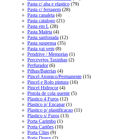
Pasta c/ aba e elastico
(79)
Pasta c/ ferragem
(28)
Pasta canaleta
(4)
Pasta catalogo
(21)
Pasta em L
(28)
Pasta Maleta
(4)
Pasta sanfonada
(12)
Pasta suspensa
(35)
Pasta vai vem
(8)
Pendrive / Memorias
(1)
Percevejos Taxinhas
(2)
Perfurador
(6)
Pilhas/Baterias
(4)
Pincel Atomico/Permanente
(15)
Pincel e Rolo pintura
(16)
Pincel Hidrocor
(4)
Pistola de cola quente
(5)
Plastico 4 Furos
(12)
Plastico p/ Encapar
(1)
Plastico p/ plastificacao
(11)
Plastico s/ Furos
(13)
Porta Carimbo
(1)
Porta Cartões
(10)
Porta Clips
(9)
Porta Durex
(2)