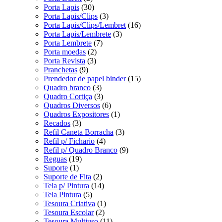
Porta Lapis
(30)
Porta Lapis/Clips
(3)
Porta Lapis/Clips/Lembret
(16)
Porta Lapis/Lembrete
(3)
Porta Lembrete
(7)
Porta moedas
(2)
Porta Revista
(3)
Pranchetas
(9)
Prendedor de papel binder
(15)
Quadro branco
(3)
Quadro Cortiça
(3)
Quadros Diversos
(6)
Quadros Expositores
(1)
Recados
(3)
Refil Caneta Borracha
(3)
Refil p/ Fichario
(4)
Refil p/ Quadro Branco
(9)
Reguas
(19)
Suporte
(1)
Suporte de Fita
(2)
Tela p/ Pintura
(14)
Tela Pintura
(5)
Tesoura Criativa
(1)
Tesoura Escolar
(2)
Tesoura Multiuso
(11)