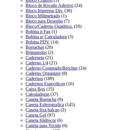
Bloco Criativo
(5)
Bloco de Recado Adesivo
(24)
Bloco Impresso Div.
(36)
Bloco Milimetrado
(1)
Bloco para Desenho
(7)
Bloco/Caderno Quadricu.
(10)
Bobina p Fax
(1)
Bobina p/ Calculadora
(3)
Bobina PDV
(14)
Borrachas
(20)
Brinquedos
(2)
Caderneta
(21)
Caderno 1/4
(21)
Caderno Costurado/Brochur
(24)
Caderno Organizer
(8)
Cadernos
(189)
Cadernos Especificos
(10)
Caixa Box
(15)
Calculadoras
(37)
Caneta Borracha
(9)
Caneta Esferografica
(145)
Caneta fixa balcao
(2)
Caneta Gel
(97)
Caneta Hidrocor
(6)
Caneta para Tecido
(6)