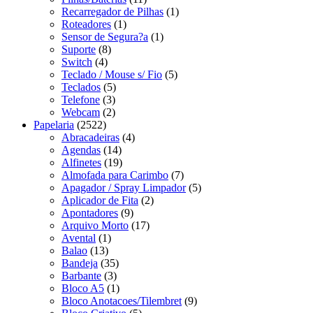
Recarregador de Pilhas
(1)
Roteadores
(1)
Sensor de Segura?a
(1)
Suporte
(8)
Switch
(4)
Teclado / Mouse s/ Fio
(5)
Teclados
(5)
Telefone
(3)
Webcam
(2)
Papelaria
(2522)
Abracadeiras
(4)
Agendas
(14)
Alfinetes
(19)
Almofada para Carimbo
(7)
Apagador / Spray Limpador
(5)
Aplicador de Fita
(2)
Apontadores
(9)
Arquivo Morto
(17)
Avental
(1)
Balao
(13)
Bandeja
(35)
Barbante
(3)
Bloco A5
(1)
Bloco Anotacoes/Tilembret
(9)