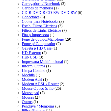
Carregador p/ Notebook
(3)
Cartões de memoria
(1)
CD-R DVD-R CD-RW DVD-RW
(6)
Conectores
(3)
Cooler para Notebooks
(3)
Estab. Filtros Elétricos
(2)
Filtros de Linha Elétricos
(7)
Fita p Impressora
(1)
Fone de ouvido/Microfone
(29)
Fonte p/ Computador
(2)
Gaveta p HD Case
(1)
HD Externo
(2)
Hub USB
(3)
Impressora Multifuncional
(1)
Inform. Outros
(1)
Limpa Contato
(1)
Mochila
(1)
Modem Adsl
(1)
Modem ADSL / Router
(2)
Mouse Optico S/ fio
(26)
Mouse pad
(7)
Mouses
(27)
Outros
(1)
Pendrive / Memorias
(3)
Pilhas/Baterias
(11)