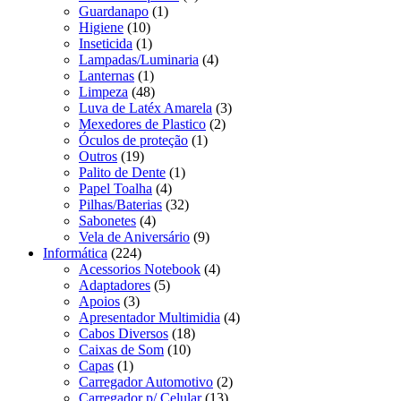
Guardanapo
(1)
Higiene
(10)
Inseticida
(1)
Lampadas/Luminaria
(4)
Lanternas
(1)
Limpeza
(48)
Luva de Latéx Amarela
(3)
Mexedores de Plastico
(2)
Óculos de proteção
(1)
Outros
(19)
Palito de Dente
(1)
Papel Toalha
(4)
Pilhas/Baterias
(32)
Sabonetes
(4)
Vela de Aniversário
(9)
Informática
(224)
Acessorios Notebook
(4)
Adaptadores
(5)
Apoios
(3)
Apresentador Multimidia
(4)
Cabos Diversos
(18)
Caixas de Som
(10)
Capas
(1)
Carregador Automotivo
(2)
Carregador p/ Celular
(13)