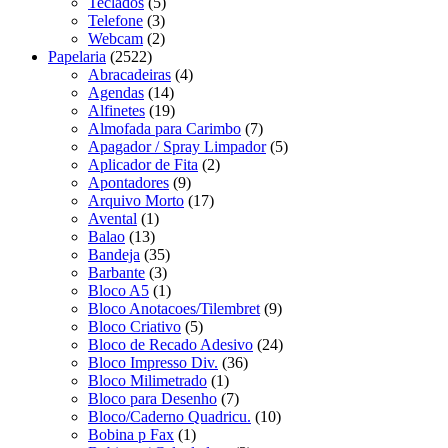
Teclados
(5)
Telefone
(3)
Webcam
(2)
Papelaria
(2522)
Abracadeiras
(4)
Agendas
(14)
Alfinetes
(19)
Almofada para Carimbo
(7)
Apagador / Spray Limpador
(5)
Aplicador de Fita
(2)
Apontadores
(9)
Arquivo Morto
(17)
Avental
(1)
Balao
(13)
Bandeja
(35)
Barbante
(3)
Bloco A5
(1)
Bloco Anotacoes/Tilembret
(9)
Bloco Criativo
(5)
Bloco de Recado Adesivo
(24)
Bloco Impresso Div.
(36)
Bloco Milimetrado
(1)
Bloco para Desenho
(7)
Bloco/Caderno Quadricu.
(10)
Bobina p Fax
(1)