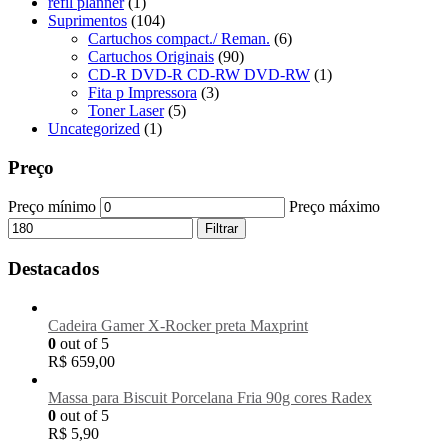
refil planner
(1)
Suprimentos
(104)
Cartuchos compact./ Reman.
(6)
Cartuchos Originais
(90)
CD-R DVD-R CD-RW DVD-RW
(1)
Fita p Impressora
(3)
Toner Laser
(5)
Uncategorized
(1)
Preço
Preço mínimo
Preço máximo
Filtrar
Destacados
Cadeira Gamer X-Rocker preta Maxprint
0
out of 5
R$
659,00
Massa para Biscuit Porcelana Fria 90g cores Radex
0
out of 5
R$
5,90