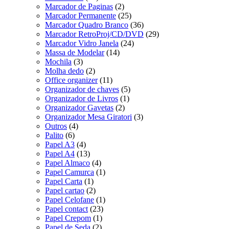
Marcador de Paginas
(2)
Marcador Permanente
(25)
Marcador Quadro Branco
(36)
Marcador RetroProj/CD/DVD
(29)
Marcador Vidro Janela
(24)
Massa de Modelar
(14)
Mochila
(3)
Molha dedo
(2)
Office organizer
(11)
Organizador de chaves
(5)
Organizador de Livros
(1)
Organizador Gavetas
(2)
Organizador Mesa Giratori
(3)
Outros
(4)
Palito
(6)
Papel A3
(4)
Papel A4
(13)
Papel Almaco
(4)
Papel Camurca
(1)
Papel Carta
(1)
Papel cartao
(2)
Papel Celofane
(1)
Papel contact
(23)
Papel Crepom
(1)
Papel de Seda
(2)