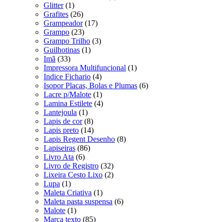
Glitter
(1)
Grafites
(26)
Grampeador
(17)
Grampo
(23)
Grampo Trilho
(3)
Guilhotinas
(1)
Imã
(33)
Impressora Multifuncional
(1)
Indice Fichario
(4)
Isopor Placas, Bolas e Plumas
(6)
Lacre p/Malote
(1)
Lamina Estilete
(4)
Lantejoula
(1)
Lapis de cor
(8)
Lapis preto
(14)
Lapis Regent Desenho
(8)
Lapiseiras
(86)
Livro Ata
(6)
Livro de Registro
(32)
Lixeira Cesto Lixo
(2)
Lupa
(1)
Maleta Criativa
(1)
Maleta pasta suspensa
(6)
Malote
(1)
Marca texto
(85)