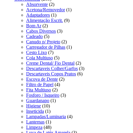
Absorvente
(2)
Acetona/Removedor
(1)
Adaptadores
(1)
Alimentação Escrit.
(9)
Bom Ar
(2)
Cabos Diversos
(3)
Cadeado
(5)
Canudo p/ Projeto
(2)
Carregador de Pilhas
(1)
Cesto Lixo
(7)
Cola Multiuso
(5)
Creme Dental/ Fio Dental
(2)
Descartaveis Colher/Garfos
(3)
Descartaveis Copos Pratos
(6)
Escova de Dente
(2)
Filtro de Papel
(4)
Fita Multiuso
(2)
Fosforo / Isqueiro
(3)
Guardanapo
(1)
Higiene
(10)
Inseticida
(1)
Lampadas/Luminaria
(4)
Lanternas
(1)
Limpeza
(48)
Luva de Latéx Amarela
(3)