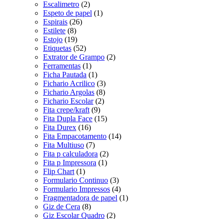
Escalimetro
(2)
Espeto de papel
(1)
Espirais
(26)
Estilete
(8)
Estojo
(19)
Etiquetas
(52)
Extrator de Grampo
(2)
Ferramentas
(1)
Ficha Pautada
(1)
Fichario Acrilico
(3)
Fichario Argolas
(8)
Fichario Escolar
(2)
Fita crepe/kraft
(9)
Fita Dupla Face
(15)
Fita Durex
(16)
Fita Empacotamento
(14)
Fita Multiuso
(7)
Fita p calculadora
(2)
Fita p Impressora
(1)
Flip Chart
(1)
Formulario Continuo
(3)
Formulario Impressos
(4)
Fragmentadora de papel
(1)
Giz de Cera
(8)
Giz Escolar Quadro
(2)