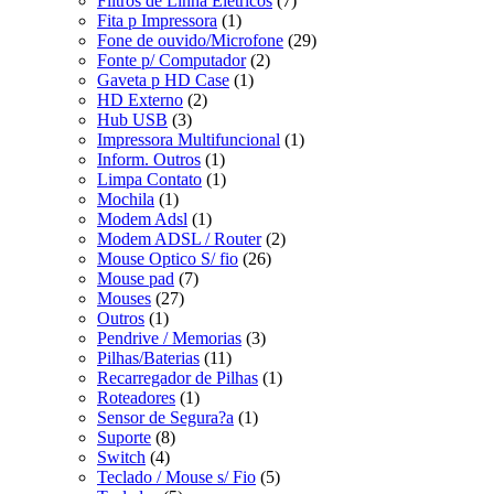
Filtros de Linha Elétricos
(7)
Fita p Impressora
(1)
Fone de ouvido/Microfone
(29)
Fonte p/ Computador
(2)
Gaveta p HD Case
(1)
HD Externo
(2)
Hub USB
(3)
Impressora Multifuncional
(1)
Inform. Outros
(1)
Limpa Contato
(1)
Mochila
(1)
Modem Adsl
(1)
Modem ADSL / Router
(2)
Mouse Optico S/ fio
(26)
Mouse pad
(7)
Mouses
(27)
Outros
(1)
Pendrive / Memorias
(3)
Pilhas/Baterias
(11)
Recarregador de Pilhas
(1)
Roteadores
(1)
Sensor de Segura?a
(1)
Suporte
(8)
Switch
(4)
Teclado / Mouse s/ Fio
(5)