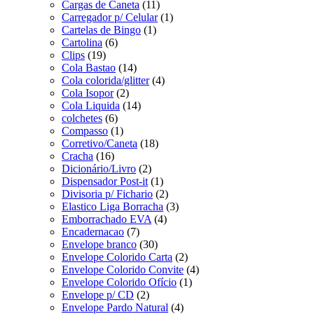
Cargas de Caneta
(11)
Carregador p/ Celular
(1)
Cartelas de Bingo
(1)
Cartolina
(6)
Clips
(19)
Cola Bastao
(14)
Cola colorida/glitter
(4)
Cola Isopor
(2)
Cola Liquida
(14)
colchetes
(6)
Compasso
(1)
Corretivo/Caneta
(18)
Cracha
(16)
Dicionário/Livro
(2)
Dispensador Post-it
(1)
Divisoria p/ Fichario
(2)
Elastico Liga Borracha
(3)
Emborrachado EVA
(4)
Encadernacao
(7)
Envelope branco
(30)
Envelope Colorido Carta
(2)
Envelope Colorido Convite
(4)
Envelope Colorido Ofício
(1)
Envelope p/ CD
(2)
Envelope Pardo Natural
(4)