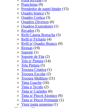
Porta Revista
(3)
Pranchetas
(9)
Prendedor de papel binder
(15)
Quadro branco
(3)
Quadro Cortiça
(3)
Quadros Diversos
(6)
Quadros Expositores
(1)
Recados
(3)
Refil Caneta Borracha
(3)
Refil p/ Fichario
(4)
Refil p/ Quadro Branco
(9)
Reguas
(19)
Suporte
(1)
Suporte de Fita
(2)
Tela p/ Pintura
(14)
Tela Pintura
(5)
Tesoura Criativa
(1)
Tesoura Escolar
(2)
Tesoura Multiuso
(11)
Tinta Guache
(16)
Tinta p Tecido
(2)
Tinta p/ Carimbo
(6)
Tinta p/ Pincel Atomico
(9)
Tinta p/ Pincel Permante
(1)
Visor pasta suspensa
(1)