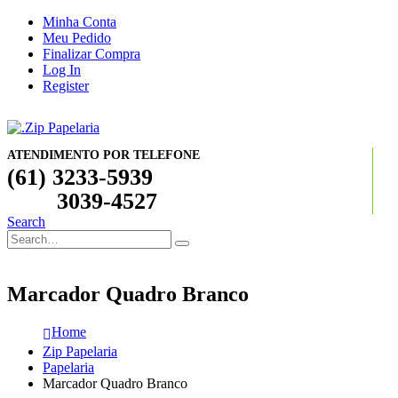
Minha Conta
Meu Pedido
Finalizar Compra
Log In
Register
ATENDIMENTO POR TELEFONE
(61) 3233-5939
3039-4527
Search
Marcador Quadro Branco
Home
Zip Papelaria
Papelaria
Marcador Quadro Branco