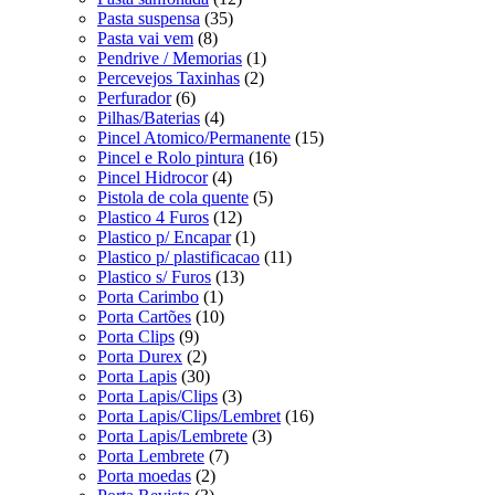
Pasta suspensa
(35)
Pasta vai vem
(8)
Pendrive / Memorias
(1)
Percevejos Taxinhas
(2)
Perfurador
(6)
Pilhas/Baterias
(4)
Pincel Atomico/Permanente
(15)
Pincel e Rolo pintura
(16)
Pincel Hidrocor
(4)
Pistola de cola quente
(5)
Plastico 4 Furos
(12)
Plastico p/ Encapar
(1)
Plastico p/ plastificacao
(11)
Plastico s/ Furos
(13)
Porta Carimbo
(1)
Porta Cartões
(10)
Porta Clips
(9)
Porta Durex
(2)
Porta Lapis
(30)
Porta Lapis/Clips
(3)
Porta Lapis/Clips/Lembret
(16)
Porta Lapis/Lembrete
(3)
Porta Lembrete
(7)
Porta moedas
(2)