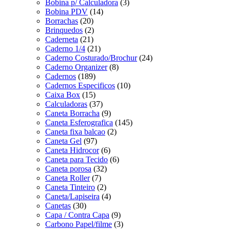
Bobina p/ Calculadora
(3)
Bobina PDV
(14)
Borrachas
(20)
Brinquedos
(2)
Caderneta
(21)
Caderno 1/4
(21)
Caderno Costurado/Brochur
(24)
Caderno Organizer
(8)
Cadernos
(189)
Cadernos Especificos
(10)
Caixa Box
(15)
Calculadoras
(37)
Caneta Borracha
(9)
Caneta Esferografica
(145)
Caneta fixa balcao
(2)
Caneta Gel
(97)
Caneta Hidrocor
(6)
Caneta para Tecido
(6)
Caneta porosa
(32)
Caneta Roller
(7)
Caneta Tinteiro
(2)
Caneta/Lapiseira
(4)
Canetas
(30)
Capa / Contra Capa
(9)
Carbono Papel/filme
(3)