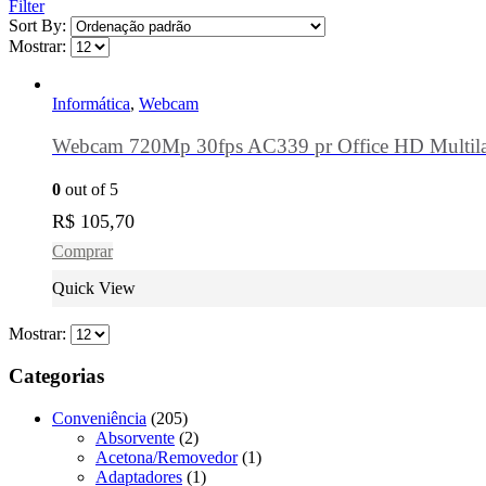
Filter
Sort By:
Mostrar:
Informática
,
Webcam
Webcam 720Mp 30fps AC339 pr Office HD Multila
0
out of 5
R$
105,70
Comprar
Quick View
Mostrar:
Categorias
Conveniência
(205)
Absorvente
(2)
Acetona/Removedor
(1)
Adaptadores
(1)