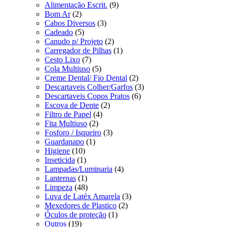
Alimentação Escrit.
(9)
Bom Ar
(2)
Cabos Diversos
(3)
Cadeado
(5)
Canudo p/ Projeto
(2)
Carregador de Pilhas
(1)
Cesto Lixo
(7)
Cola Multiuso
(5)
Creme Dental/ Fio Dental
(2)
Descartaveis Colher/Garfos
(3)
Descartaveis Copos Pratos
(6)
Escova de Dente
(2)
Filtro de Papel
(4)
Fita Multiuso
(2)
Fosforo / Isqueiro
(3)
Guardanapo
(1)
Higiene
(10)
Inseticida
(1)
Lampadas/Luminaria
(4)
Lanternas
(1)
Limpeza
(48)
Luva de Latéx Amarela
(3)
Mexedores de Plastico
(2)
Óculos de proteção
(1)
Outros
(19)