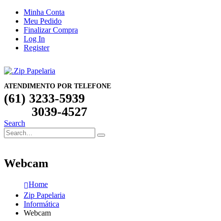
Minha Conta
Meu Pedido
Finalizar Compra
Log In
Register
ATENDIMENTO POR TELEFONE
(61) 3233-5939
3039-4527
Search
Webcam
Home
Zip Papelaria
Informática
Webcam