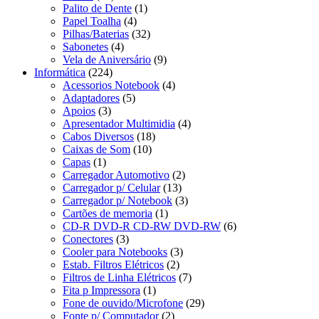
Palito de Dente
(1)
Papel Toalha
(4)
Pilhas/Baterias
(32)
Sabonetes
(4)
Vela de Aniversário
(9)
Informática
(224)
Acessorios Notebook
(4)
Adaptadores
(5)
Apoios
(3)
Apresentador Multimidia
(4)
Cabos Diversos
(18)
Caixas de Som
(10)
Capas
(1)
Carregador Automotivo
(2)
Carregador p/ Celular
(13)
Carregador p/ Notebook
(3)
Cartões de memoria
(1)
CD-R DVD-R CD-RW DVD-RW
(6)
Conectores
(3)
Cooler para Notebooks
(3)
Estab. Filtros Elétricos
(2)
Filtros de Linha Elétricos
(7)
Fita p Impressora
(1)
Fone de ouvido/Microfone
(29)
Fonte p/ Computador
(2)