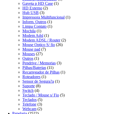
Gaveta p HD Case
(1)
HD Externo
(2)
Hub USB
(3)
Impressora Multifuncional
(1)
Inform. Outros
(1)
Limpa Contato
(1)
Mochila
(1)
Modem Adsl
(1)
Modem ADSL / Router
(2)
Mouse Optico S/ fio
(26)
Mouse pad
(7)
Mouses
(27)
Outros
(1)
Pendrive / Memorias
(3)
Pilhas/Baterias
(11)
Recarregador de Pilhas
(1)
Roteadores
(1)
Sensor de Segura?a
(1)
Suporte
(8)
Switch
(4)
Teclado / Mouse s/ Fio
(5)
Teclados
(5)
Telefone
(3)
Webcam
(2)
Papelaria
(2522)